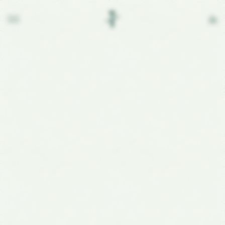
de
en