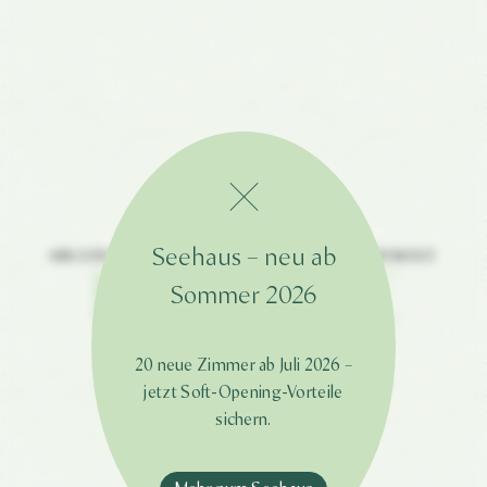
Reinhart
Wohnen
Gastgeber & Team
Lage & Anreise
Seehaus – neu ab
ANGEBOTE IM HOTEL MIT POOL AM CHIEMSEE
EXKLUSIVE
Gutscheine
Zimmerübersicht
Sommer 2026
Impressionen
Angebote
Seminare
Inklusive & Infos
ANGEBOTE
20 neue Zimmer ab Juli 2026 –
Genießen
jetzt Soft-Opening-Vorteile
sichern.
Entspannen
À la Carte